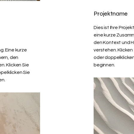
Projektname
Dies ist Ihre Proj
eine kurze Zusam
den Kontext und Hi
g. Eine kurze
verstehen. Klicken
ern, den
oder doppelklicken
n. Klicken Sie
beginnen.
pelklicken Sie
en.