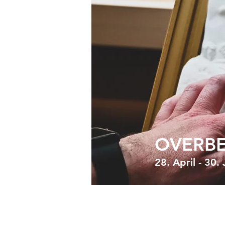
OVERB
28. April - 30.