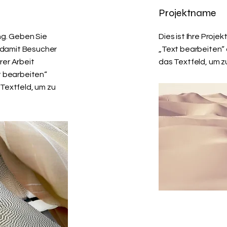
Projektname
ng. Geben Sie
Dies ist Ihre Proje
 damit Besucher
„Text bearbeiten“ 
rer Arbeit
das Textfeld, um z
t bearbeiten“
 Textfeld, um zu