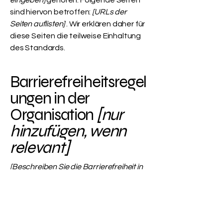
eingeben]
gehören. Folgende Seiten
sind hiervon betroffen:
[URLs der
Seiten auflisten]
. Wir erklären daher für
diese Seiten die teilweise Einhaltung
des Standards.
Barrierefreiheitsregel
ungen in der
Organisation
[nur
hinzufügen, wenn
relevant]
[Beschreiben Sie die Barrierefreiheit in
den Büros/Filialen Ihrer Organisation
oder Ihres Unternehmens. Die
Beschreibung kann alle aktuellen
Barrierefreiheitsmaßnahmen umfassen