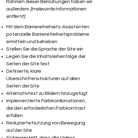
Rahmen dieser Bemühungen haben wir
außerdem
[irrelevante Informationen
entfernt]:
Mit dem Barrierefreiheits-Assistenten
potenzielle Barrierefreiheitsprobleme
ermitteln und beheben
Stellen Sie die Sprache der Site ein
Legen Sie die Inhaltsreihenfolge der
Seiten der Site fest
Definierte, klare
Überschriftenstrukturen auf allen
Seiten der Site
Alternativtext zu Bildern hinzugefügt
Implementierte Farbkombinationen,
die den erforderlichen Farbkontrast
erfüllen
Reduzierte Nutzung von Bewegung
auf der Site
Sichergestellt, dass alle Videos,